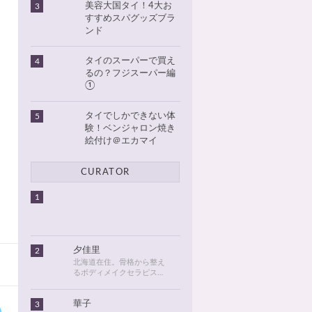
美容大国タイ！4大お
3
すすめスパグッズブラ
ンド
タイのスーパーで買え
4
るの？フジスーパー編
①
タイでしかできない体
5
験！ベンジャロン焼き
絵付け＠エカマイ
CURATOR
1
夕佳里
2
北海道在住。骨格から整え
るボディメイクセラピスト
として活動しています。
2016年に初めてタイに行っ
華子
3
てから、タイが大好きにな