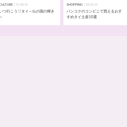
CULTURE
17.08.10
SHOPPING
18.02.15
いつ行こう♡タイ～仏の国の輝き
バンコクのコンビニで買えるおす
～
すめタイ土産10選