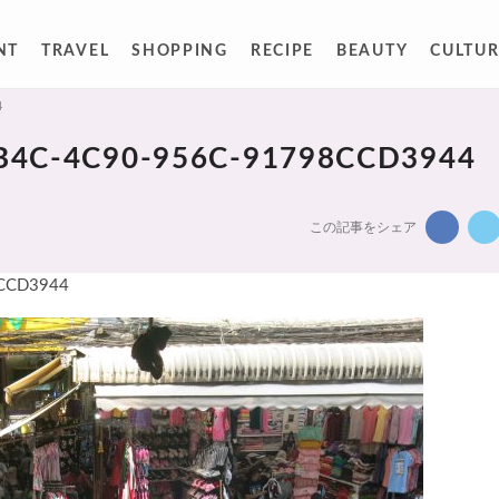
NT
TRAVEL
SHOPPING
RECIPE
BEAUTY
CULTUR
4
B4C-4C90-956C-91798CCD3944
この記事をシェア