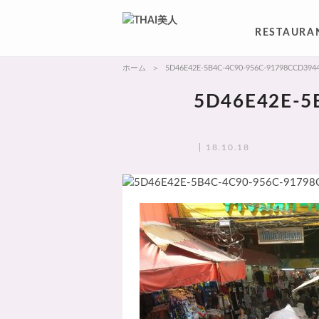
RESTAURA
ホーム
5D46E42E-5B4C-4C90-956C-91798CCD394
5D46E42E-5
18.10.18