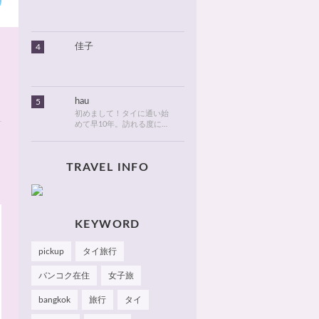
りました。北海道のタイ情
報とタイ旅行での美味しい
食べ物や観光名所、ゴルフ
に関する情報などを発信し
ます！
佳子
4
hau
5
初めまして！タイに通い始
めて早10年。訪れる度に変
化が目紛しく、新しい発見
でいっぱいのタイが大好
き。タイでは、新しいお
TRAVEL INFO
店・おしゃれなカフェやレ
ストランを見つけるのがも
っぱらの楽しみです。hau
のお気に入りやおすすめを
皆さまにも知っていただけ
たら嬉しいです 🙂 📌
KEYWORD
Facebook Hau's Style
@Haushinkahaushinka📌
pickup
タイ旅行
Instagram Hau's Style
@haushinka_style
バンコク在住
女子旅
bangkok
旅行
タイ