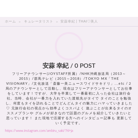
THAI美人
ホーム
キュレータリスト
安蒜幸紀 | THAI♡美人
安蒜 幸紀 / 0 POST
フリーアナウンサー(JOYSTAFF所属）/NHK沖縄放送局（2013～
2015）/群馬テレビ（2015～2018）/TOKYO MX「THE
VISIONARY」/文化放送「斎藤一美ニュースワイドサキドリ」...etc /２
局のアナウンサーとして活動し、現在はフリーアナウンサーとしてお仕事
をしています！ですが、大学を卒業して一番最初に入った会社は旅行会
社。当時、会社が一番力を入れていた渡航先がタイで タイのことを勉強
し、何度もタイを訪れることでどんどんタイの魅力にハマっていきました
♡ 元旅行会社の視点から効率よくコスパよく 遊ぶことが出来るタイのオ
ススメプランや グルメが好きなので話題のグルメを紹介していきたいと
思っています！ また現地で活躍する方へのインタビュー記事も 更新して
いく予定です。
https://www.instagram.com/ambiru_saki/?hl=ja