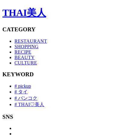
THAI美人
CATEGORY
RESTAURANT
SHOPPING
RECIPE
BEAUTY
CULTURE
KEYWORD
# pickup
# タイ
# バンコク
# THAI♡美人
SNS