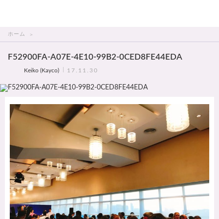
THAI美人
ホーム
F52900FA-A07E-4E10-99B2-0CED8FE44EDA
Keiko (Kayco)
17.11.30