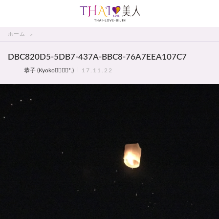
THAI美人
ホーム
DBC820D5-5DB7-437A-BBC8-76A7EEA107C7
恭子 (Kyoko◡̈⃝◡̈⃝*.♩)
17.11.22