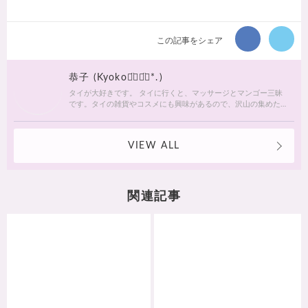
この記事をシェア
恭子 (Kyoko◡̈⃝◡̈⃝*.♩)
タイが大好きです。 タイに行くと、マッサージとマンゴー三昧
です。タイの雑貨やコスメにも興味があるので、沢山の集めた
いと思います。
VIEW ALL
関連記事