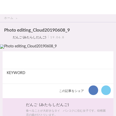
THAI美人
ホーム
Photo editing_Cloud20190608_9
だんご (みたらしだんご)
19.06.8
KEYWORD
この記事をシェア
だんご (みたらしだんご)
食べることが大好きなタイ バンコクに住む女子です。幼稚園
児の娘がひとりいます。