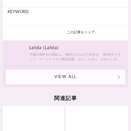
KEYWORD
この記事をシェア
Lalida (Lalida)
子連れ海外10カ国以上、4歳児とのんびり街歩き。 第3回タイラ
ンド・スペシャリスト検定合格。 おいしいタイ、かわいいタ
イ、ふしぎの国のタイランドを紹介します。
VIEW ALL
関連記事