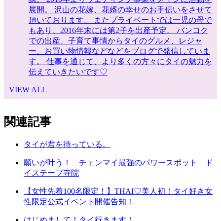
展開。 沢山の花嫁、花婿の幸せのお手伝いをさせて
頂いております。 またプライベートでは一児の母で
もあり、2016年末には第2子を出産予定。 バンコク
での出産、子育て事情からタイのグルメ、レジャ
ー、お買い物情報などなどをブログで発信していま
す。 仕事を通じて、より多くの方々にタイの魅力を
伝えていきたいです♡
VIEW ALL
関連記事
タイが君を待っている。
願いが叶う！ チェンマイ最強のパワースポット ド
イステープ寺院
【女性先着100名限定！】THAI♡美人初！タイ好き女
性限定公式イベント開催告知！
はじめまして！タイ行きます！