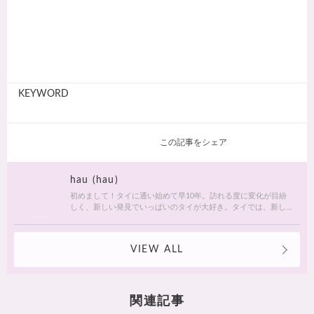
KEYWORD
この記事をシェア
hau (hau)
初めまして！タイに通い始めて早10年。訪れる度に変化が目紛
しく、新しい発見でいっぱいのタイが大好き。タイでは、新し
いお店・おしゃれなカフェやレストランを見つけるのがもっぱ
らの楽しみです。hauのお気に入りやおすすめを皆さまにも知っ
ていただけたら嬉しいです 🙂 📌 Facebook Hau's Style
VIEW ALL
@Haushinkahaushinka📌Instagram Hau's Style @haushinka_style
関連記事