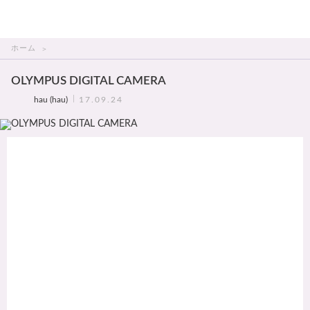
THAI美人
ホーム
OLYMPUS DIGITAL CAMERA
hau (hau)
17.09.24