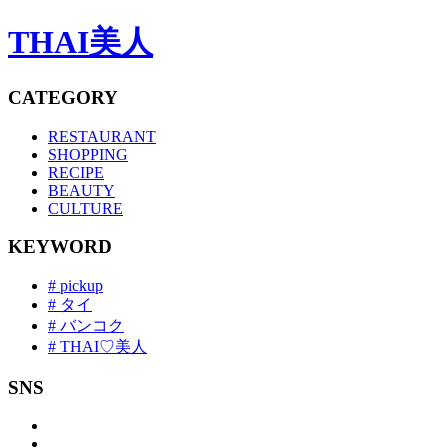
THAI美人
CATEGORY
RESTAURANT
SHOPPING
RECIPE
BEAUTY
CULTURE
KEYWORD
# pickup
# タイ
# バンコク
# THAI♡美人
SNS