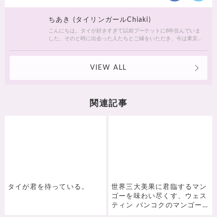
ちあき (タイリンガールChiaki)
こんにちは。タイが好きすぎて以前プーケットに8年住んでいま
した。そのと時に出会った人たちとご縁をいただき、今は東京
ベースで私が心からおすすめしたいホテルの日本事務所を運営
しています。いつも変化し続ける魅力たっぷりのタイ綴ってい
ければ♡と思います。宜しくお願いします。
VIEW ALL
関連記事
タイが君を待っている。
世界三大美果に君臨するマン
ゴーを味わい尽くす、ウェス
ティン バンコクのマンゴー
ハイティー