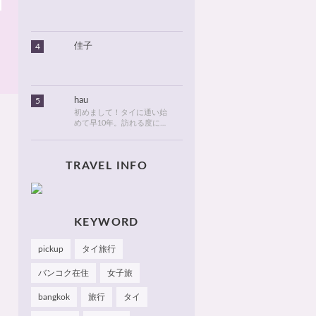
りました。北海道のタイ情
報とタイ旅行での美味しい
食べ物や観光名所、ゴルフ
に関する情報などを発信し
ます！
佳子
4
hau
5
初めまして！タイに通い始
めて早10年。訪れる度に変
化が目紛しく、新しい発見
でいっぱいのタイが大好
き。タイでは、新しいお
TRAVEL INFO
店・おしゃれなカフェやレ
ストランを見つけるのがも
っぱらの楽しみです。hau
のお気に入りやおすすめを
皆さまにも知っていただけ
たら嬉しいです 🙂 📌
KEYWORD
Facebook Hau's Style
@Haushinkahaushinka📌
pickup
タイ旅行
Instagram Hau's Style
@haushinka_style
バンコク在住
女子旅
bangkok
旅行
タイ