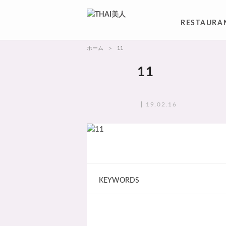
RESTAURA
ホーム
11
11
19.02.16
KEYWORDS