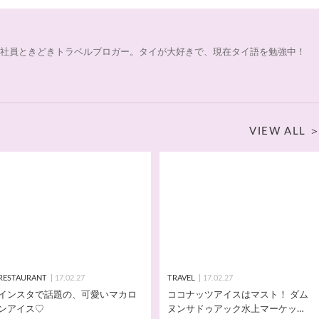
a_trip | 会社員ときどきトラベルブロガー。タイが大好きで、現在タイ語を勉強中！
VIEW ALL
RESTAURANT
17.02.27
TRAVEL
17.02.27
インスタで話題の、可愛いマカロ
ココナッツアイスはマスト！ ダム
ンアイス♡
ヌンサドゥアック水上マーケット