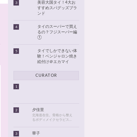
美容大国タイ！4大お
3
すすめスパグッズブラ
ンド
タイのスーパーで買え
4
るの？フジスーパー編
①
タイでしかできない体
5
験！ベンジャロン焼き
絵付け＠エカマイ
CURATOR
1
夕佳里
2
北海道在住。骨格から整え
るボディメイクセラピスト
として活動しています。
2016年に初めてタイに行っ
華子
3
てから、タイが大好きにな