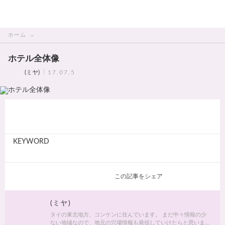
THAI美人
ホーム
ホテル全体像
(ミヤ)
17.07.5
KEYWORD
この記事をシェア
(ミヤ)
タイの東北地方、コンケンに住んでいます。 まだ中々情報の少
ない地域なので、地元の穴場情報も発信していけたらと思いま