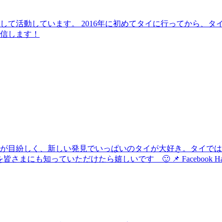
して活動しています。 2016年に初めてタイに行ってから、
信します！
化が目紛しく、新しい発見でいっぱいのタイが大好き。タイで
けたら嬉しいです 🙂 📌 Facebook Hau's Style @Haushi