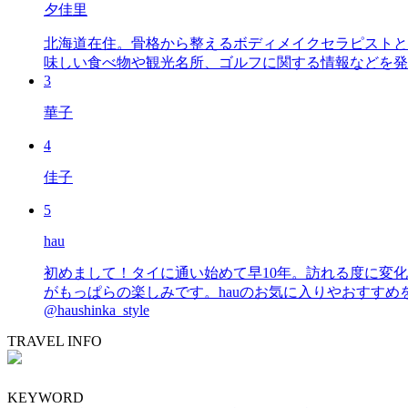
夕佳里
北海道在住。骨格から整えるボディメイクセラピストと
味しい食べ物や観光名所、ゴルフに関する情報などを発
3
華子
4
佳子
5
hau
初めまして！タイに通い始めて早10年。訪れる度に変
がもっぱらの楽しみです。hauのお気に入りやおすすめを皆さまにも知っていただ
@haushinka_style
TRAVEL INFO
KEYWORD