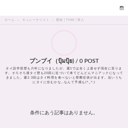
THAI美人
ホーム
キュレータリスト
愛姫 | THAI♡美人
プンプイ（ปุ้มปุ้ย) / 0 POST
タイ語学習歴も六年になりましたが、週1では全く上達せず現在に至りま
す。そろそろ渡タイ歴も20回に近づいて来てどんどんマニアックになって
きました。週2.3回はタイ料理を食べないと禁断症状が出ます。近いうち
にタイに住むかな…なんて予感も(^_^;)
条件にあう記事はありません。