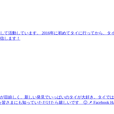
して活動しています。 2016年に初めてタイに行ってから、
信します！
化が目紛しく、新しい発見でいっぱいのタイが大好き。タイで
けたら嬉しいです 🙂 📌 Facebook Hau's Style @Haushi