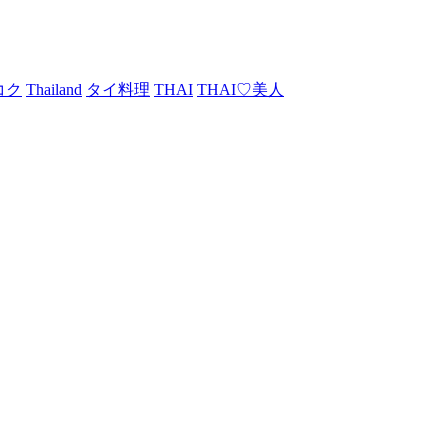
コク
Thailand
タイ料理
THAI
THAI♡美人