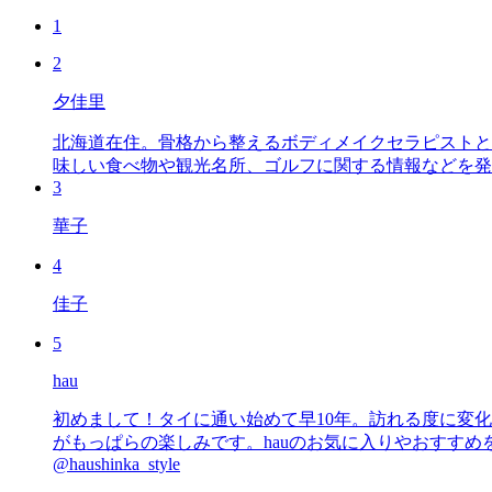
1
2
夕佳里
北海道在住。骨格から整えるボディメイクセラピストと
味しい食べ物や観光名所、ゴルフに関する情報などを発
3
華子
4
佳子
5
hau
初めまして！タイに通い始めて早10年。訪れる度に変
がもっぱらの楽しみです。hauのお気に入りやおすすめを皆さまにも知っていただ
@haushinka_style