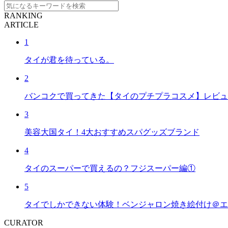
RANKING
ARTICLE
1
タイが君を待っている。
2
バンコクで買ってきた【タイのプチプラコスメ】レビュ
3
美容大国タイ！4大おすすめスパグッズブランド
4
タイのスーパーで買えるの？フジスーパー編①
5
タイでしかできない体験！ベンジャロン焼き絵付け＠エ
CURATOR