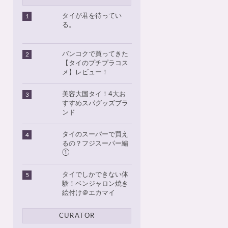
タイが君を待ってい
1
る。
バンコクで買ってきた
2
【タイのプチプラコス
メ】レビュー！
美容大国タイ！4大お
3
すすめスパグッズブラ
ンド
タイのスーパーで買え
4
るの？フジスーパー編
①
タイでしかできない体
5
験！ベンジャロン焼き
絵付け＠エカマイ
CURATOR