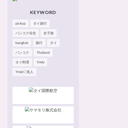
のお気に入りやおすすめを
皆さまにも知っていただけ
たら嬉しいです 🙂 📌
KEYWORD
Facebook Hau's Style
@Haushinkahaushinka📌
pickup
タイ旅行
Instagram Hau's Style
@haushinka_style
バンコク在住
女子旅
bangkok
旅行
タイ
バンコク
Thailand
タイ料理
THAI
THAI♡美人