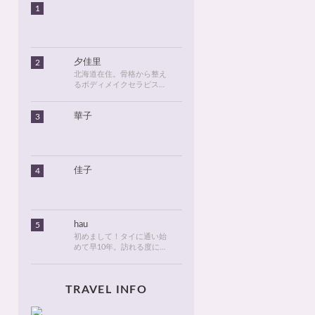
1
夕佳里
2
北海道在住。骨格から整え
るボディメイクセラピスト
として活動しています。
2016年に初めてタイに行っ
華子
3
てから、タイが大好きにな
りました。北海道のタイ情
報とタイ旅行での美味しい
食べ物や観光名所、ゴルフ
に関する情報などを発信し
ます！
佳子
4
hau
5
初めまして！タイに通い始
めて早10年。訪れる度に変
化が目紛しく、新しい発見
でいっぱいのタイが大好
き。タイでは、新しいお
TRAVEL INFO
店・おしゃれなカフェやレ
ストランを見つけるのがも
っぱらの楽しみです。hau