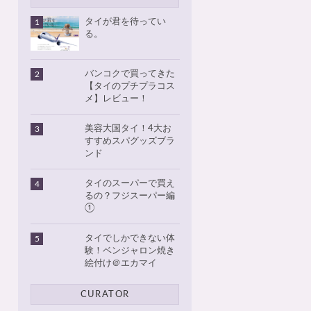
タイが君を待ってい
1
る。
バンコクで買ってきた
2
【タイのプチプラコス
メ】レビュー！
美容大国タイ！4大お
3
すすめスパグッズブラ
ンド
タイのスーパーで買え
4
るの？フジスーパー編
①
タイでしかできない体
5
験！ベンジャロン焼き
絵付け＠エカマイ
CURATOR