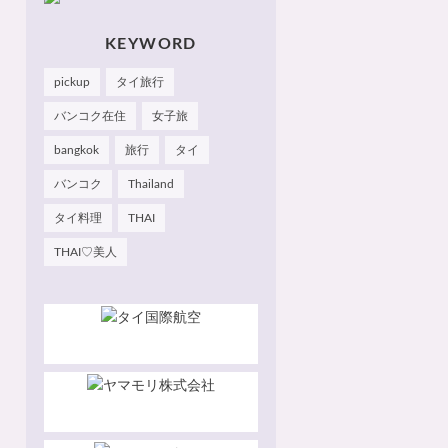
のお気に入りやおすすめを
皆さまにも知っていただけ
たら嬉しいです 🙂 📌
KEYWORD
Facebook Hau's Style
@Haushinkahaushinka📌
pickup
タイ旅行
Instagram Hau's Style
@haushinka_style
バンコク在住
女子旅
bangkok
旅行
タイ
バンコク
Thailand
タイ料理
THAI
THAI♡美人