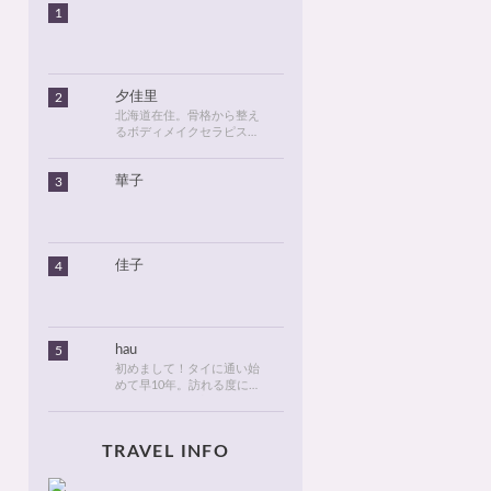
1
夕佳里
2
北海道在住。骨格から整え
るボディメイクセラピスト
として活動しています。
2016年に初めてタイに行っ
華子
3
てから、タイが大好きにな
りました。北海道のタイ情
報とタイ旅行での美味しい
食べ物や観光名所、ゴルフ
に関する情報などを発信し
ます！
佳子
4
hau
5
初めまして！タイに通い始
めて早10年。訪れる度に変
化が目紛しく、新しい発見
でいっぱいのタイが大好
き。タイでは、新しいお
TRAVEL INFO
店・おしゃれなカフェやレ
ストランを見つけるのがも
っぱらの楽しみです。hau