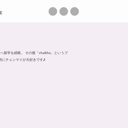
E
クへ留学を経験。 その後「chaikha」というブ
特にチェンマイが大好きです♪