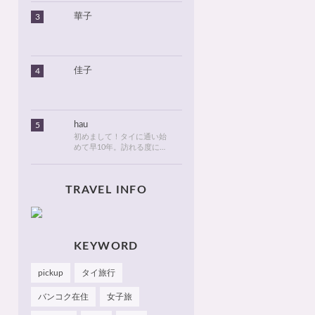
2016年に初めてタイに行っ
華子
3
てから、タイが大好きにな
りました。北海道のタイ情
報とタイ旅行での美味しい
食べ物や観光名所、ゴルフ
に関する情報などを発信し
ます！
佳子
4
hau
5
初めまして！タイに通い始
めて早10年。訪れる度に変
化が目紛しく、新しい発見
でいっぱいのタイが大好
き。タイでは、新しいお
TRAVEL INFO
店・おしゃれなカフェやレ
ストランを見つけるのがも
っぱらの楽しみです。hau
のお気に入りやおすすめを
皆さまにも知っていただけ
たら嬉しいです 🙂 📌
KEYWORD
Facebook Hau's Style
@Haushinkahaushinka📌
pickup
タイ旅行
Instagram Hau's Style
@haushinka_style
バンコク在住
女子旅