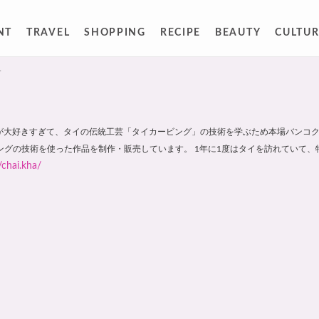
NT
TRAVEL
SHOPPING
RECIPE
BEAUTY
CULTUR
人
reator。タイが大好きすぎて、タイの伝統工芸「タイカービング」の技術を学ぶため本場バンコ
ングの技術を使った作品を制作・販売しています。 1年に1度はタイを訪れていて、
chai.kha/