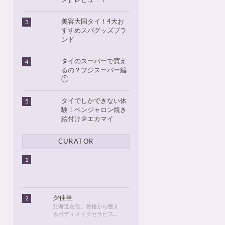
メ】レビュー！
美容大国タイ！4大お
3
すすめスパグッズブラ
ンド
タイのスーパーで買え
4
るの？フジスーパー編
①
タイでしかできない体
5
験！ベンジャロン焼き
絵付け＠エカマイ
CURATOR
1
夕佳里
2
北海道在住。骨格から整え
るボディメイクセラピスト
として活動しています。