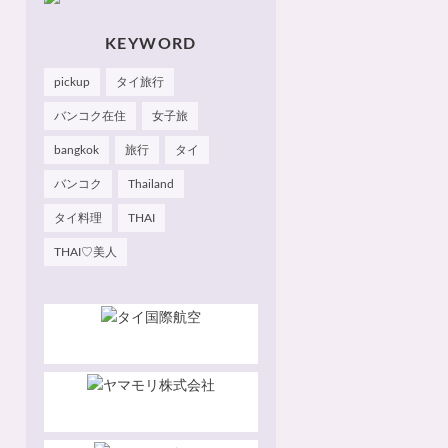
のお気に入りやおすすめを
皆さまにも知っていただけ
たら嬉しいです 🙂 📌
KEYWORD
Facebook Hau's Style
@Haushinkahaushinka📌
pickup
タイ旅行
Instagram Hau's Style
@haushinka_style
バンコク在住
女子旅
bangkok
旅行
タイ
バンコク
Thailand
タイ料理
THAI
THAI♡美人