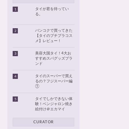
タイが君を待ってい
1
る。
バンコクで買ってきた
2
【タイのプチプラコス
メ】レビュー！
美容大国タイ！4大お
3
すすめスパグッズブラ
ンド
タイのスーパーで買え
4
るの？フジスーパー編
①
タイでしかできない体
5
験！ベンジャロン焼き
絵付け＠エカマイ
CURATOR