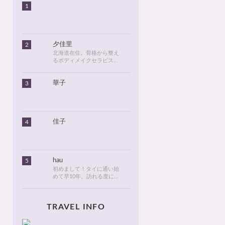
1
夕佳里
2
北海道在住。骨格から整え
るボディメイクセラピスト
として活動しています。
2016年に初めてタイに行っ
華子
3
てから、タイが大好きにな
りました。北海道のタイ情
報とタイ旅行での美味しい
食べ物や観光名所、ゴルフ
に関する情報などを発信し
ます！
佳子
4
hau
5
初めまして！タイに通い始
めて早10年。訪れる度に変
化が目紛しく、新しい発見
でいっぱいのタイが大好
き。タイでは、新しいお
TRAVEL INFO
店・おしゃれなカフェやレ
ストランを見つけるのがも
っぱらの楽しみです。hau