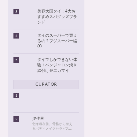
美容大国タイ！4大お
3
すすめスパグッズブラ
ンド
タイのスーパーで買え
4
るの？フジスーパー編
①
タイでしかできない体
5
験！ベンジャロン焼き
絵付け＠エカマイ
CURATOR
1
夕佳里
2
北海道在住。骨格から整え
るボディメイクセラピスト
として活動しています。