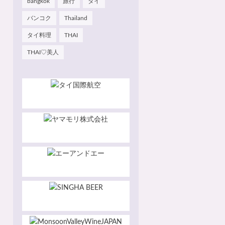
bangkok
旅行
タイ
バンコク
Thailand
タイ料理
THAI
THAI♡美人