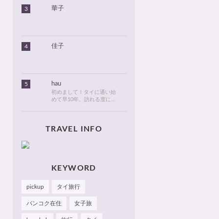
2016年に初めてタイに行っ
華子
3
てから、タイが大好きにな
りました。北海道のタイ情
報とタイ旅行での美味しい
食べ物や観光名所、ゴルフ
に関する情報などを発信し
ます！
佳子
4
hau
5
初めまして！タイに通い始
めて早10年。訪れる度に変
化が目紛しく、新しい発見
でいっぱいのタイが大好
き。タイでは、新しいお
TRAVEL INFO
店・おしゃれなカフェやレ
ストランを見つけるのがも
っぱらの楽しみです。hau
のお気に入りやおすすめを
皆さまにも知っていただけ
たら嬉しいです 🙂 📌
KEYWORD
Facebook Hau's Style
@Haushinkahaushinka📌
pickup
タイ旅行
Instagram Hau's Style
@haushinka_style
バンコク在住
女子旅