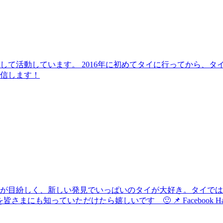
して活動しています。 2016年に初めてタイに行ってから、
信します！
化が目紛しく、新しい発見でいっぱいのタイが大好き。タイで
けたら嬉しいです 🙂 📌 Facebook Hau's Style @Haushi