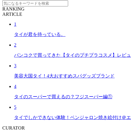
RANKING
ARTICLE
1
タイが君を待っている。
2
バンコクで買ってきた【タイのプチプラコスメ】レビュ
3
美容大国タイ！4大おすすめスパグッズブランド
4
タイのスーパーで買えるの？フジスーパー編①
5
タイでしかできない体験！ベンジャロン焼き絵付け＠エ
CURATOR