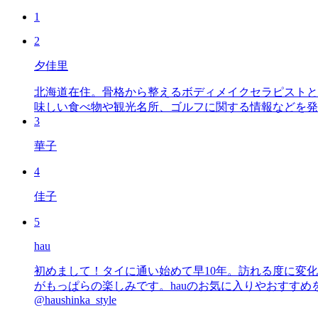
1
2
夕佳里
北海道在住。骨格から整えるボディメイクセラピストと
味しい食べ物や観光名所、ゴルフに関する情報などを発
3
華子
4
佳子
5
hau
初めまして！タイに通い始めて早10年。訪れる度に変
がもっぱらの楽しみです。hauのお気に入りやおすすめを皆さまにも知っていただ
@haushinka_style