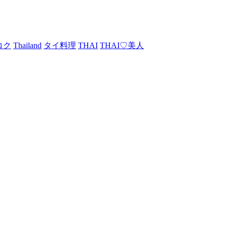
コク
Thailand
タイ料理
THAI
THAI♡美人