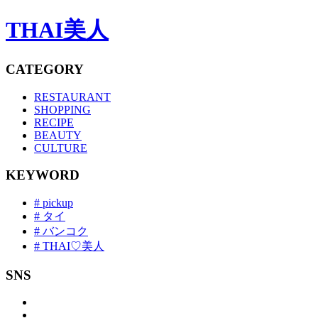
THAI美人
CATEGORY
RESTAURANT
SHOPPING
RECIPE
BEAUTY
CULTURE
KEYWORD
# pickup
# タイ
# バンコク
# THAI♡美人
SNS