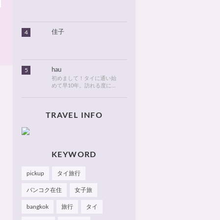
りました。北海道のタイ情
報とタイ旅行での美味しい
食べ物や観光名所、ゴルフ
に関する情報などを発信し
ます！
佳子
4
hau
5
初めまして！タイに通い始
めて早10年。訪れる度に変
化が目紛しく、新しい発見
でいっぱいのタイが大好
き。タイでは、新しいお
TRAVEL INFO
店・おしゃれなカフェやレ
ストランを見つけるのがも
っぱらの楽しみです。hau
のお気に入りやおすすめを
皆さまにも知っていただけ
たら嬉しいです 🙂 📌
KEYWORD
Facebook Hau's Style
@Haushinkahaushinka📌
pickup
タイ旅行
Instagram Hau's Style
@haushinka_style
バンコク在住
女子旅
bangkok
旅行
タイ