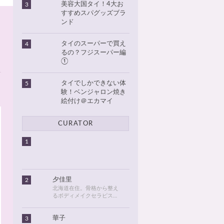
美容大国タイ！4大お
3
すすめスパグッズブラ
ンド
タイのスーパーで買え
4
るの？フジスーパー編
①
タイでしかできない体
5
験！ベンジャロン焼き
絵付け＠エカマイ
CURATOR
1
夕佳里
2
北海道在住。骨格から整え
るボディメイクセラピスト
として活動しています。
2016年に初めてタイに行っ
華子
3
てから、タイが大好きにな