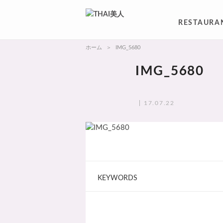
RESTAURA
ホーム
IMG_5680
IMG_5680
17.07.22
KEYWORDS