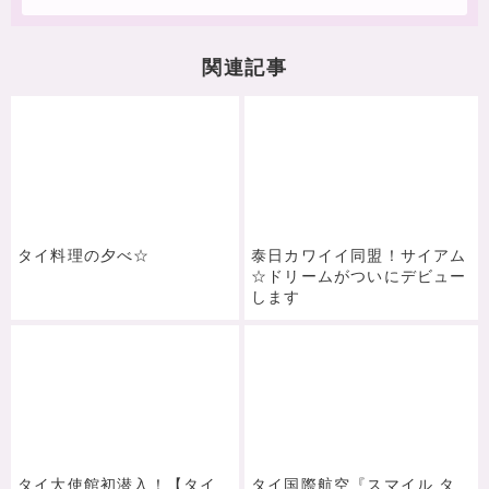
関連記事
タイ料理の夕べ☆
泰日カワイイ同盟！サイアム
☆ドリームがついにデビュー
します
タイ大使館初潜入！【タイ
タイ国際航空『スマイル タ