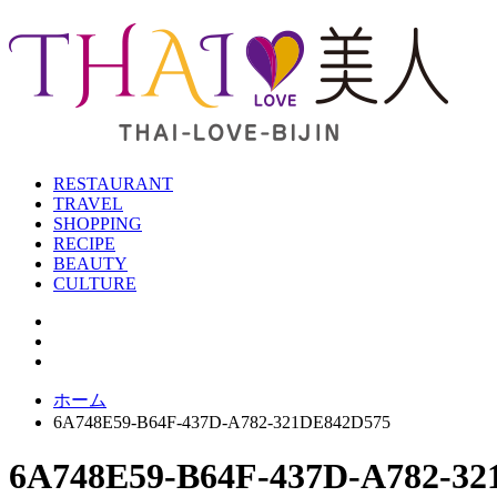
RESTAURANT
TRAVEL
SHOPPING
RECIPE
BEAUTY
CULTURE
ホーム
6A748E59-B64F-437D-A782-321DE842D575
6A748E59-B64F-437D-A782-3