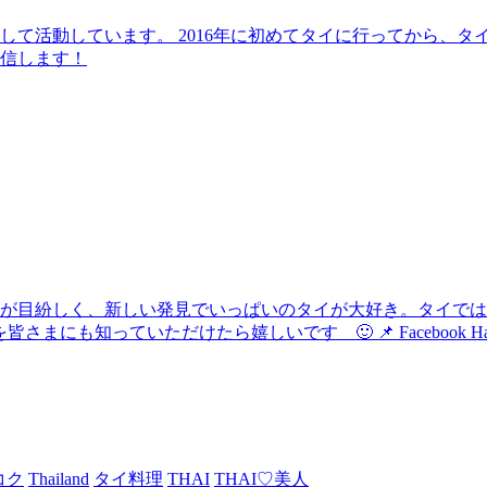
して活動しています。 2016年に初めてタイに行ってから、
信します！
化が目紛しく、新しい発見でいっぱいのタイが大好き。タイで
けたら嬉しいです 🙂 📌 Facebook Hau's Style @Haushi
コク
Thailand
タイ料理
THAI
THAI♡美人