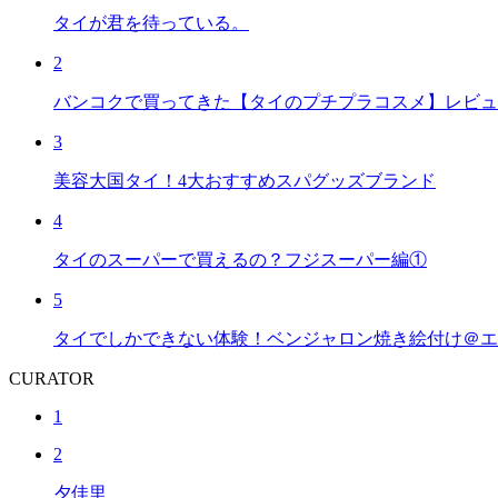
タイが君を待っている。
2
バンコクで買ってきた【タイのプチプラコスメ】レビュ
3
美容大国タイ！4大おすすめスパグッズブランド
4
タイのスーパーで買えるの？フジスーパー編①
5
タイでしかできない体験！ベンジャロン焼き絵付け＠エ
CURATOR
1
2
夕佳里