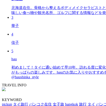
北海道在住。骨格から整えるボディメイクセラピストと
味しい食べ物や観光名所、ゴルフに関する情報などを発
3
華子
4
佳子
5
hau
初めまして！タイに通い始めて早10年。訪れる度に変
がもっぱらの楽しみです。hauのお気に入りやおすすめを皆さまにも知っていただ
@haushinka_style
TRAVEL INFO
KEYWORD
pickup
タイ旅行
バンコク在住
女子旅
bangkok
旅行
タイ
バン