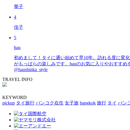
華子
4
佳子
5
hau
初めまして！タイに通い始めて早10年。訪れる度に変
がもっぱらの楽しみです。hauのお気に入りやおすすめを皆さまにも知っていただ
@haushinka_style
TRAVEL INFO
KEYWORD
pickup
タイ旅行
バンコク在住
女子旅
bangkok
旅行
タイ
バン