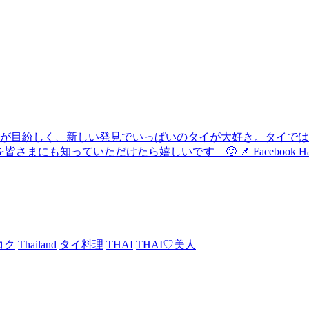
化が目紛しく、新しい発見でいっぱいのタイが大好き。タイで
けたら嬉しいです 🙂 📌 Facebook Hau's Style @Haushi
コク
Thailand
タイ料理
THAI
THAI♡美人