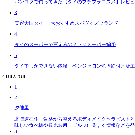
バンコクで買ってきた【タイのプチプラコスメ】レビュ
3
美容大国タイ！4大おすすめスパグッズブランド
4
タイのスーパーで買えるの？フジスーパー編①
5
タイでしかできない体験！ベンジャロン焼き絵付け＠エ
CURATOR
1
2
夕佳里
北海道在住。骨格から整えるボディメイクセラピストと
味しい食べ物や観光名所、ゴルフに関する情報などを発
3