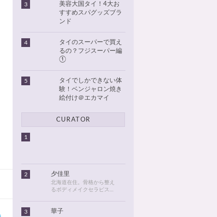
美容大国タイ！4大お
3
すすめスパグッズブラ
ンド
タイのスーパーで買え
4
るの？フジスーパー編
①
タイでしかできない体
5
験！ベンジャロン焼き
絵付け＠エカマイ
CURATOR
1
夕佳里
2
北海道在住。骨格から整え
るボディメイクセラピスト
として活動しています。
2016年に初めてタイに行っ
華子
3
てから、タイが大好きにな