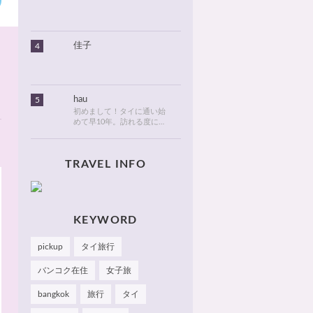
りました。北海道のタイ情
報とタイ旅行での美味しい
食べ物や観光名所、ゴルフ
に関する情報などを発信し
ます！
佳子
4
hau
5
初めまして！タイに通い始
めて早10年。訪れる度に変
化が目紛しく、新しい発見
でいっぱいのタイが大好
き。タイでは、新しいお
TRAVEL INFO
店・おしゃれなカフェやレ
ストランを見つけるのがも
っぱらの楽しみです。hau
のお気に入りやおすすめを
皆さまにも知っていただけ
たら嬉しいです 🙂 📌
KEYWORD
Facebook Hau's Style
@Haushinkahaushinka📌
pickup
タイ旅行
Instagram Hau's Style
@haushinka_style
バンコク在住
女子旅
bangkok
旅行
タイ