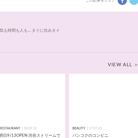
この記事をシェア
気も時間も人も… タイに住みタイ
VIEW ALL
RESTAURANT
18.09.12
BEAUTY
17.07.23
明日9/13OPEN 渋谷ストリームで
バンコクのコンビニ