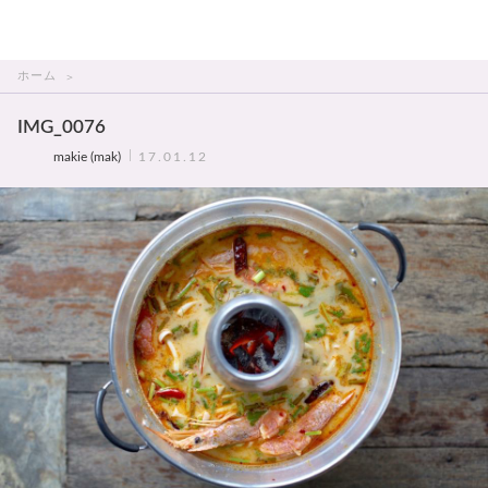
THAI美人
ホーム
IMG_0076
makie (mak)
17.01.12