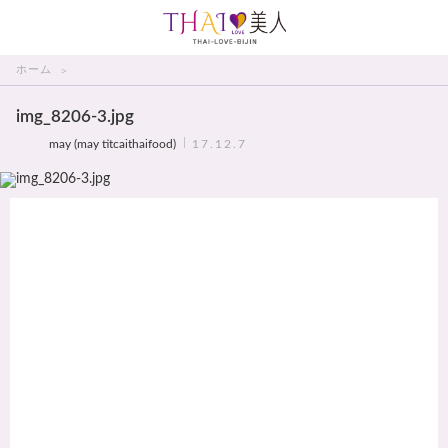
THAI美人
ホーム
img_8206-3.jpg
may (may titcaithaifood)
17.12.7