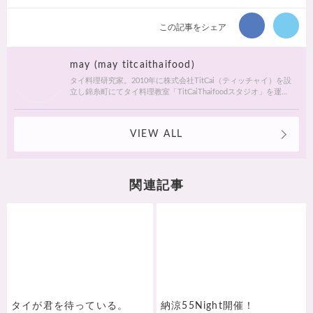
この記事をシェア
may (may titcaithaifood)
タイ料理研究家。2010年に株式会社TitCai（ティッチャイ）を設
立し錦糸町にてタイ料理教室「TitCaiThaifoodスタジオ」を運
営。レッスンは月に30回開催。企業の商品・メニュー開発、食
文化セミナーやメディアへの出演、 ウェブサイトや書籍等の執
筆、年数回現地の食に特化したディープなタイを味わえるツア
VIEW ALL
ーの主催など「タイ」に関わるあらゆることに積極的に活動を
している。著書「長澤恵のタイ料理教室」「ナンプラーでタイ
ごはん」。「ティッチャイ」とはタイ語で「やみつきになる」
の意味。タイでの愛称はmay（メイ）。
関連記事
タイが君を待っている。
納涼55Night開催！