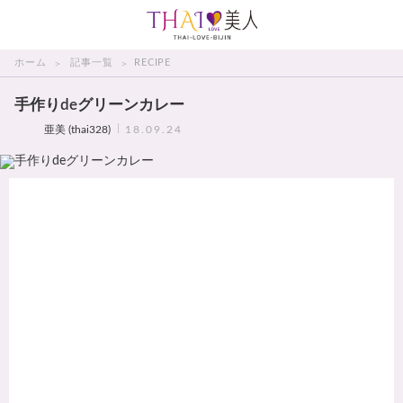
THAI美人
ホーム
記事一覧
RECIPE
手作りdeグリーンカレー
亜美 (thai328)
18.09.24