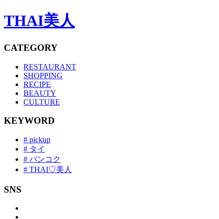
THAI美人
CATEGORY
RESTAURANT
SHOPPING
RECIPE
BEAUTY
CULTURE
KEYWORD
# pickup
# タイ
# バンコク
# THAI♡美人
SNS