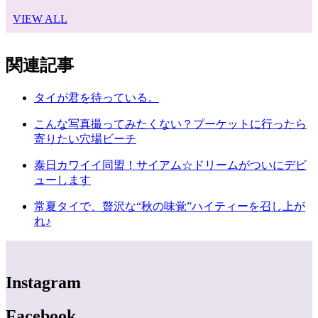
VIEW ALL
関連記事
タイが君を待っている。
こんな写真撮ってみたくない？プーケットに行ったら
寄りたい穴場ビーチ
泰日カワイイ同盟！サイアム☆ドリームがついにデビ
ューします
常夏タイで、贅沢な“秋の味覚”ハイティーを召し上が
れ♪
Instagram
Facebook