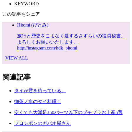
KEYWORD
この記事をシェア
Hitomi (ぴとみ)
旅行と歴史をこよなく愛するさすらいの役員秘書。
よろしくお願いいたします。
http://instagram.com/hdk_pitomi
VIEW ALL
関連記事
タイが君を待っている。
御茶ノ水のタイ料理！
安くても大満足♪50バーツ以下のプチプラお土産5選
プロンポンのガパオ屋さん