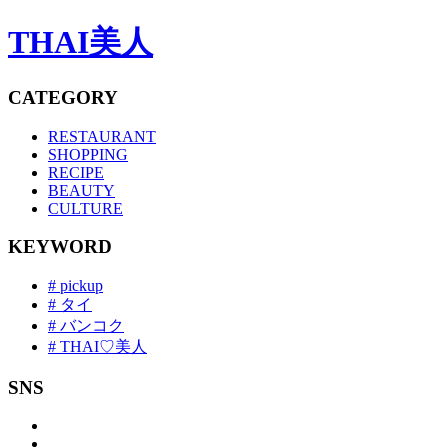
THAI美人
CATEGORY
RESTAURANT
SHOPPING
RECIPE
BEAUTY
CULTURE
KEYWORD
# pickup
# タイ
# バンコク
# THAI♡美人
SNS