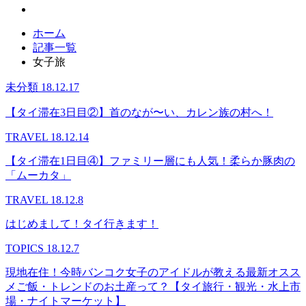
ホーム
記事一覧
女子旅
未分類
18.12.17
【タイ滞在3日目②】首のなが〜い、カレン族の村へ！
TRAVEL
18.12.14
【タイ滞在1日目④】ファミリー層にも人気！柔らか豚肉の
「ムーカタ」
TRAVEL
18.12.8
はじめまして！タイ行きます！
TOPICS
18.12.7
現地在住！今時バンコク女子のアイドルが教える最新オスス
メご飯・トレンドのお土産って？【タイ旅行・観光・水上市
場・ナイトマーケット】