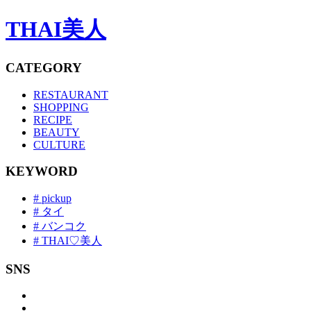
THAI美人
CATEGORY
RESTAURANT
SHOPPING
RECIPE
BEAUTY
CULTURE
KEYWORD
# pickup
# タイ
# バンコク
# THAI♡美人
SNS