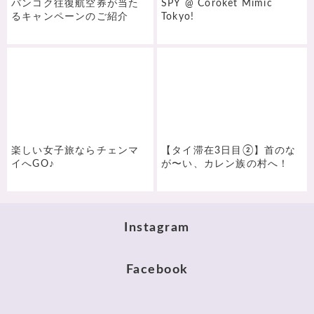
バンコク往復航空券が当た
SPY @ Coroket Mimic
るキャンペーンのご紹介
Tokyo!
楽しい女子旅ならチェンマ
【タイ滞在3日目②】首のな
イへGO♪
が〜い、カレン族の村へ！
Instagram
Facebook