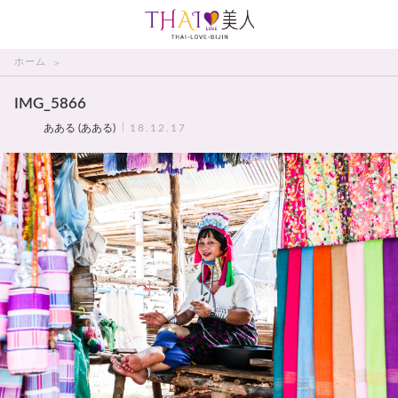
THAI美人
ホーム
IMG_5866
あある (あある)
18.12.17