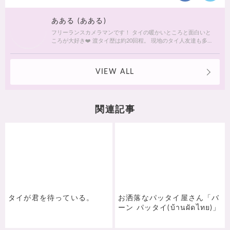
あある (あある)
フリーランスカメラマンです！ タイの暖かいところと面白いと
ころが大好き❤️ 渡タイ歴は約20回程。 現地のタイ人友達も多い
ので、ガイドブックに載ってないような穴場スポットも紹介し
たいとおもいます！ Instagram→＠aarustagram
VIEW ALL
関連記事
タイが君を待っている。
お洒落なパッタイ屋さん「バ
ーン パッタイ(บ้านผัดไทย)」