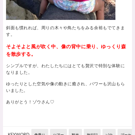
斜面も慣れれば、周りの木々や鳥たちをみる余裕もでてきま
す。
そよそよと風が吹く中、像の背中に乗り、ゆっくり森
を散歩する。
シンプルですが、わたしたちにはとても贅沢で特別な体験に
なりました。
ゆったりとした空気や像の動きに癒され、パワーも沢山もら
いました。
ありがとう！ゾウさん♡
KEYWORD
像乗り
ツアー
観光
旅行記
ゾウ
プーケッ