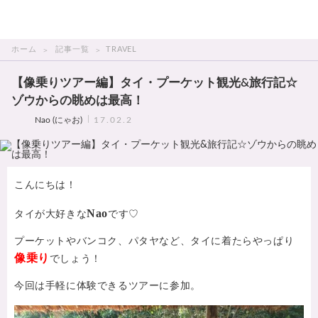
THAI美人
ホーム
記事一覧
TRAVEL
【像乗りツアー編】タイ・プーケット観光&旅行記☆
ゾウからの眺めは最高！
Nao (にゃお)
17.02.2
こんにちは！
Nao
タイが大好きな
です♡
プーケットやバンコク、パタヤなど、タイに着たらやっぱり
像乗り
でしょう！
今回は手軽に体験できるツアーに参加。