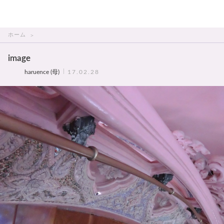
THAI美人
ホーム
image
haruence (母)
17.02.28