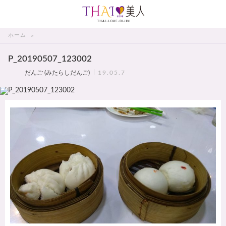
THAI美人
ホーム
P_20190507_123002
だんご (みたらしだんご)
19.05.7