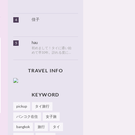
りました。北海道のタイ情
報とタイ旅行での美味しい
食べ物や観光名所、ゴルフ
に関する情報などを発信し
ます！
佳子
4
hau
5
初めまして！タイに通い始
めて早10年。訪れる度に変
化が目紛しく、新しい発見
でいっぱいのタイが大好
き。タイでは、新しいお
TRAVEL INFO
店・おしゃれなカフェやレ
ストランを見つけるのがも
っぱらの楽しみです。hau
のお気に入りやおすすめを
皆さまにも知っていただけ
たら嬉しいです 🙂 📌
KEYWORD
Facebook Hau's Style
@Haushinkahaushinka📌
pickup
タイ旅行
Instagram Hau's Style
@haushinka_style
バンコク在住
女子旅
bangkok
旅行
タイ