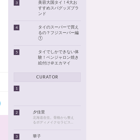
美容大国タイ！4大お
3
すすめスパグッズブラ
ンド
タイのスーパーで買え
4
るの？フジスーパー編
①
タイでしかできない体
5
験！ベンジャロン焼き
絵付け＠エカマイ
CURATOR
1
夕佳里
2
北海道在住。骨格から整え
るボディメイクセラピスト
として活動しています。
2016年に初めてタイに行っ
華子
3
てから、タイが大好きにな