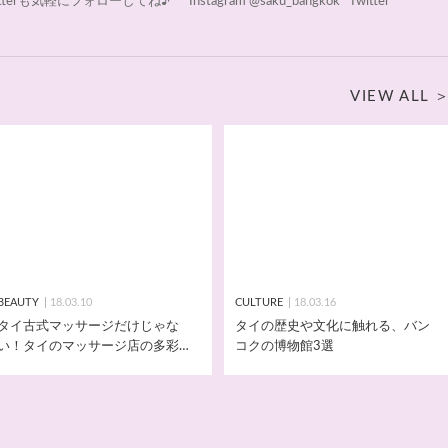
terも気軽にフォローしてね♪ *Instagram @saku_bangkok *Twitter
VIEW ALL
BEAUTY
18.03.10
CULTURE
18.03.16
タイ古式マッサージだけじゃな
タイの歴史や文化に触れる、バン
い！タイのマッサージ店の多彩な
コクの博物館3選
メニューを紹介します