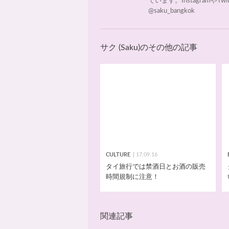
ています。InstagramやTwit
@saku_bangkok
サク (Saku)のその他の記事
CULTURE
17.09.16
タイ旅行では禁酒日とお酒の販売
時間規制に注意！
関連記事