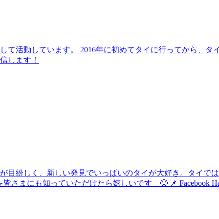
して活動しています。 2016年に初めてタイに行ってから、
信します！
化が目紛しく、新しい発見でいっぱいのタイが大好き。タイで
けたら嬉しいです 🙂 📌 Facebook Hau's Style @Haushi