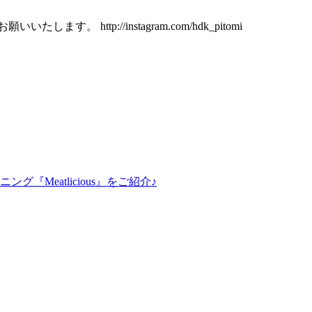
http://instagram.com/hdk_pitomi
『Meatlicious』をご紹介♪