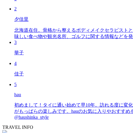
2
夕佳里
北海道在住。骨格から整えるボディメイクセラピストと
味しい食べ物や観光名所、ゴルフに関する情報などを発
3
華子
4
佳子
5
hau
初めまして！タイに通い始めて早10年。訪れる度に変
がもっぱらの楽しみです。hauのお気に入りやおすすめを皆さまにも知っていただ
@haushinka_style
TRAVEL INFO