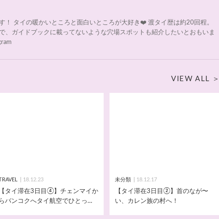
！ タイの暖かいところと面白いところが大好き❤️ 渡タイ歴は約20回程。
で、ガイドブックに載ってないような穴場スポットも紹介したいとおもいま
gram
VIEW ALL
TRAVEL
18.12.23
未分類
18.12.17
【タイ滞在3日目④】チェンマイか
【タイ滞在3日目②】首のなが〜
らバンコクへタイ航空でひとっと
い、カレン族の村へ！
び！