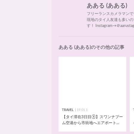
あある (あある)
フリーランスカメラマンです
現地のタイ人友達も多いの
す！ Instagram→＠aarusta
あある (あある)のその他の記事
TRAVEL
19.01.1
【タイ滞在3日目⑤】スワンナプー
ム空港から市街地へエアポートリ
ンクを使う