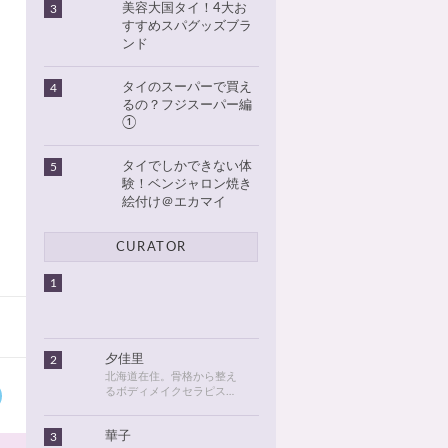
美容大国タイ！4大お
3
すすめスパグッズブラ
ンド
タイのスーパーで買え
4
るの？フジスーパー編
①
タイでしかできない体
5
験！ベンジャロン焼き
絵付け＠エカマイ
CURATOR
1
夕佳里
2
北海道在住。骨格から整え
るボディメイクセラピスト
として活動しています。
2016年に初めてタイに行っ
華子
3
てから、タイが大好きにな