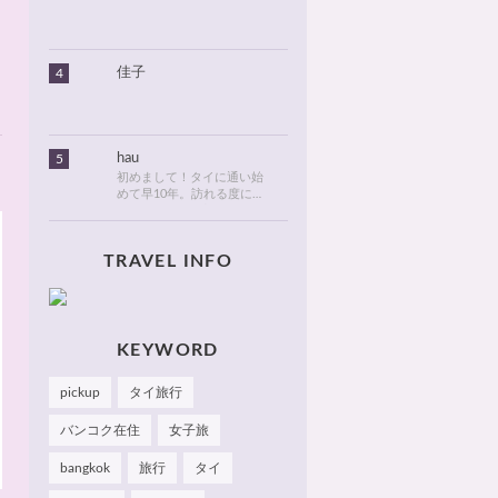
りました。北海道のタイ情
報とタイ旅行での美味しい
食べ物や観光名所、ゴルフ
に関する情報などを発信し
ます！
佳子
4
hau
5
初めまして！タイに通い始
めて早10年。訪れる度に変
化が目紛しく、新しい発見
でいっぱいのタイが大好
き。タイでは、新しいお
TRAVEL INFO
店・おしゃれなカフェやレ
ストランを見つけるのがも
っぱらの楽しみです。hau
のお気に入りやおすすめを
皆さまにも知っていただけ
たら嬉しいです 🙂 📌
KEYWORD
Facebook Hau's Style
@Haushinkahaushinka📌
pickup
タイ旅行
Instagram Hau's Style
@haushinka_style
バンコク在住
女子旅
bangkok
旅行
タイ