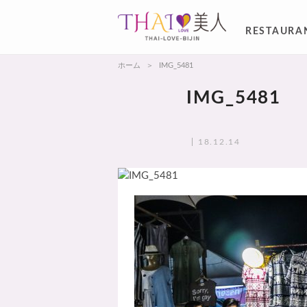
RESTAURA
ホーム
IMG_5481
IMG_5481
18.12.14