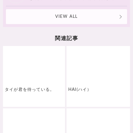
メ、女子旅にオススメスポットなど紹介しています。 「マイペ
ンライ」な国柄が大好き♡ Instagram：
https://www.instagram.com/saron17/
VIEW ALL
関連記事
タイが君を待っている。
HAI(ハイ）