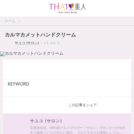
THAI美人
ホーム
カルマカメットハンドクリーム
サユコ (サロン)
19.04.1
KEYWORD
この記事をシェア
サユコ (サロン)
北海道在住、30代旅グルメブロガー「サロン」です♪ タイが大好
きで毎年バンコク中心に旅行。 ブログでタイの美味しいグル