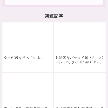
本山「ワット・ポー」で資格を取得したり、スパアカデミーで
フェイシャルなどの美容系や、栄養学のコースも最近受講しま
した。
関連記事
タイが君を待っている。
お洒落なパッタイ屋さん「バ
ーン パッタイ(บ้านผัดไทย)」