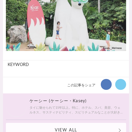
KEYWORD
この記事をシェア
ケーシー (ケーシー・Kasey)
タイに魅せられて15年以上。特に、ホテル、スパ、美容、ウェ
ルネス、サスティナビリティ、スピリチュアルなことが大好き
です。これらの領域を専門とする友人や知人との出会いに恵ま
れて、２度目のバンコクライフを満喫中。ローカルの友人や知
人たちが教えてくれる情報などを紹介していきたいと思いま
VIEW ALL
す。マニアックすぎたらすみません. . . タイ古式マッサージの総