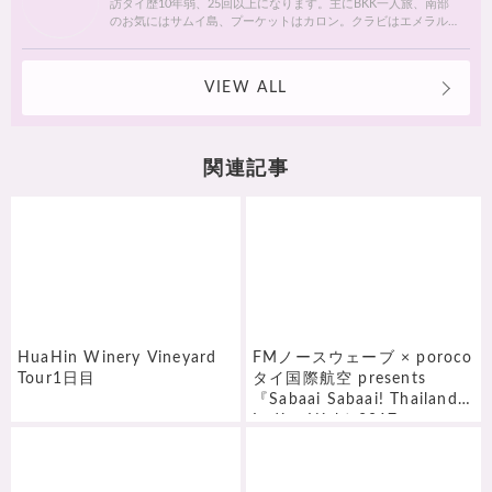
訪タイ歴10年弱、25回以上になります。主にBKK一人旅、南部
のお気にはサムイ島、プーケットはカロン。クラビはエメラル
ドプール。離島シュノーケルに参加したりプールやビーチで一
人でまったりが定番です♫ タクシーが大嫌いで、歩くのが大好
きなのでバンコクの街を日々歩き回って楽しんでます。 今はタ
VIEW ALL
イ語もタイ料理も独学で学んで日タイ翻訳、パーティー料理、
料理教室（タイ料理・大阪市内限定）随時受付中。 ワットポー
スクールでのマッサージとオイルマッサージコースも修得しま
した♫
関連記事
HuaHin Winery Vineyard
FMノースウェーブ × poroco
Tour1日目
タイ国際航空 presents
『Sabaai Sabaai! Thailand
Ladies Night 2017』