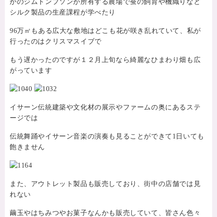
かのジムトンプソンが所有する農場で蚕の飼育や機織りなど
シルク製品の生産課程が学べたり
96万㎡もある広大な敷地はどこも花が咲き乱れていて、私が
行ったのはクリスマスイブで
もう遅かったのですが１２月上旬なら綺麗なひまわり畑も広
がっています
イサーン伝統建築や文化材の展示やファームの奥にあるステ
ージでは
伝統舞踊やイサーン音楽の演奏も見ることができて1日いても
飽きません
また、アウトレット製品も販売しており、街中の店舗では見
れない
繭玉やはちみつやお菓子なんかも販売していて、皆さん色々