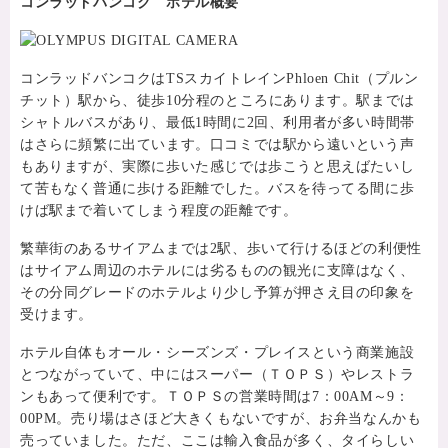
コンラッドバンコク ホテル概要
コンラッドバンコクはTSスカイトレインPhloen Chit（プルン
チット）駅から、徒歩10分程のところにあります。駅までは
シャトルバスがあり、最低1時間に2回、利用者が多い時間帯
はさらに頻繁に出ています。口コミでは駅から遠いという声
もありますが、実際に歩いた感じでは歩こうと思えばたいし
て苦もなく普通に歩ける距離でした。バスを待ってる間に歩
けば駅まで着いてしまう程度の距離です。
繁華街のあるサイアムまでは2駅、歩いて行けるほどの利便性
はサイアム周辺のホテルには劣るものの観光に支障はなく、
その分同グレードのホテルより少し予算が押さえ目の印象を
受けます。
ホテル自体もオール・シーズンズ・プレイスという商業施設
とつながっていて、中にはスーパー（ＴＯＰＳ）やレストラ
ンもあって便利です。ＴＯＰＳの営業時間は7：00AM～9：
00PM。売り場はさほど大きくもないですが、お弁当なんかも
売っていました。ただ、ここは輸入食品が多く、タイらしい