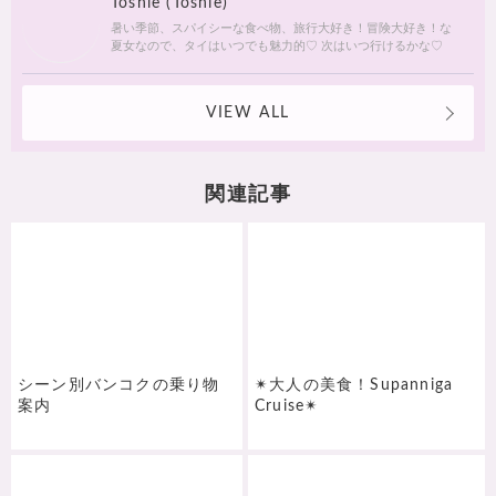
Toshie (Toshie)
暑い季節、スパイシーな食べ物、旅行大好き！冒険大好き！な
夏女なので、タイはいつでも魅力的♡ 次はいつ行けるかな♡
VIEW ALL
関連記事
シーン別バンコクの乗り物
✴︎大人の美食！Supanniga
案内
Cruise✴︎