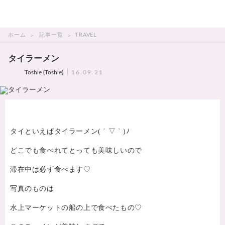
THAI美人
ホーム
記事一覧
TRAVEL
タイラーメン
Toshie (Toshie)
16.09.21
タイといえばタイラーメン( ´ ▽ ` )ﾉ
どこでも食べれてとっても美味しいので
滞在中は必ず食べます♡
写真のものは
水上マーケットの船の上で食べたもの♡