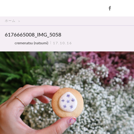
THAI美人
ホーム
6176665008_IMG_5058
cremenatsu (natsumi)
17.10.16