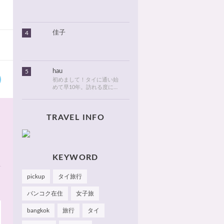
りました。北海道のタイ情
報とタイ旅行での美味しい
食べ物や観光名所、ゴルフ
に関する情報などを発信し
ます！
佳子
4
hau
5
初めまして！タイに通い始
めて早10年。訪れる度に変
化が目紛しく、新しい発見
でいっぱいのタイが大好
き。タイでは、新しいお
TRAVEL INFO
店・おしゃれなカフェやレ
ストランを見つけるのがも
っぱらの楽しみです。hau
のお気に入りやおすすめを
皆さまにも知っていただけ
たら嬉しいです 🙂 📌
KEYWORD
Facebook Hau's Style
@Haushinkahaushinka📌
pickup
タイ旅行
Instagram Hau's Style
@haushinka_style
バンコク在住
女子旅
bangkok
旅行
タイ