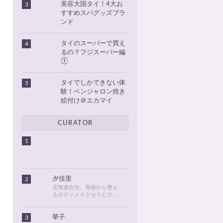
美容大国タイ！4大お
3
すすめスパグッズブラ
ンド
タイのスーパーで買え
4
るの？フジスーパー編
①
タイでしかできない体
5
験！ベンジャロン焼き
絵付け＠エカマイ
CURATOR
1
夕佳里
2
北海道在住。骨格から整え
るボディメイクセラピスト
として活動しています。
2016年に初めてタイに行っ
華子
3
てから、タイが大好きにな