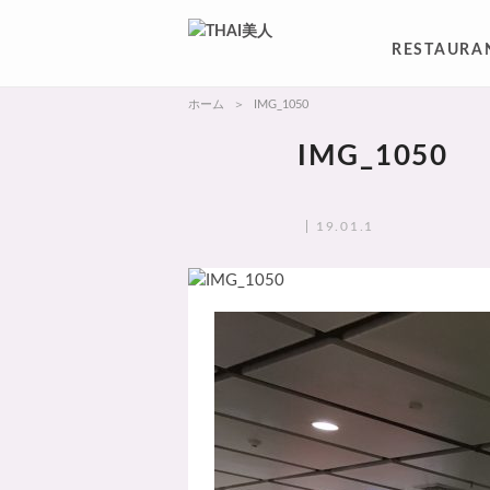
RESTAURA
ホーム
IMG_1050
IMG_1050
19.01.1