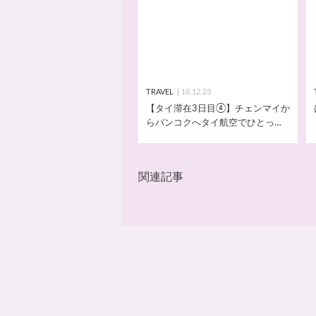
TRAVEL
18.12.23
【タイ滞在3日目④】チェンマイか
らバンコクへタイ航空でひとっと
び！
関連記事