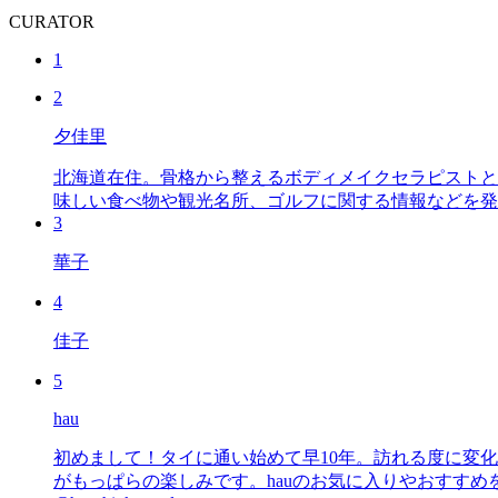
CURATOR
1
2
夕佳里
北海道在住。骨格から整えるボディメイクセラピストと
味しい食べ物や観光名所、ゴルフに関する情報などを発
3
華子
4
佳子
5
hau
初めまして！タイに通い始めて早10年。訪れる度に変
がもっぱらの楽しみです。hauのお気に入りやおすすめを皆さまにも知っていただ