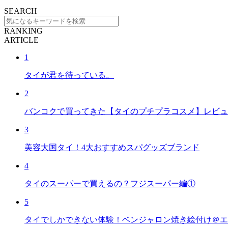
SEARCH
RANKING
ARTICLE
1
タイが君を待っている。
2
バンコクで買ってきた【タイのプチプラコスメ】レビュ
3
美容大国タイ！4大おすすめスパグッズブランド
4
タイのスーパーで買えるの？フジスーパー編①
5
タイでしかできない体験！ベンジャロン焼き絵付け＠エ