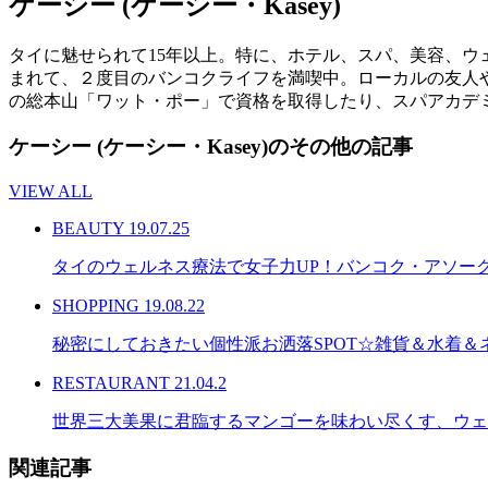
ケーシー (ケーシー・Kasey)
タイに魅せられて15年以上。特に、ホテル、スパ、美容、
まれて、２度目のバンコクライフを満喫中。ローカルの友人や知
の総本山「ワット・ポー」で資格を取得したり、スパアカデ
ケーシー (ケーシー・Kasey)のその他の記事
VIEW ALL
BEAUTY
19.07.25
タイのウェルネス療法で女子力UP！バンコク・アソークのウェ
SHOPPING
19.08.22
秘密にしておきたい個性派お洒落SPOT☆雑貨＆水着＆ネイ
RESTAURANT
21.04.2
世界三大美果に君臨するマンゴーを味わい尽くす、ウェ
関連記事