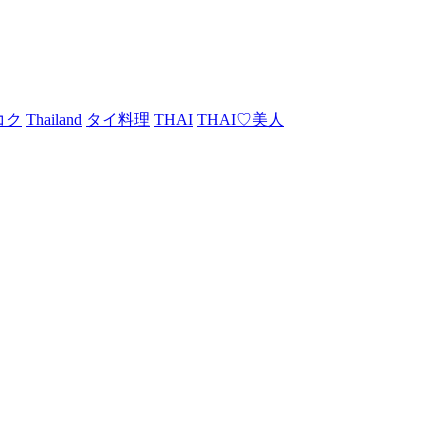
コク
Thailand
タイ料理
THAI
THAI♡美人