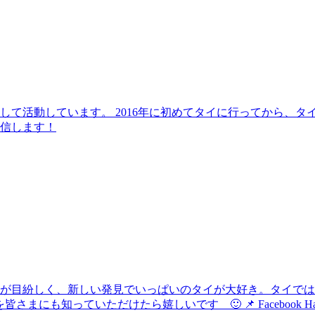
して活動しています。 2016年に初めてタイに行ってから、
信します！
化が目紛しく、新しい発見でいっぱいのタイが大好き。タイで
けたら嬉しいです 🙂 📌 Facebook Hau's Style @Haushi